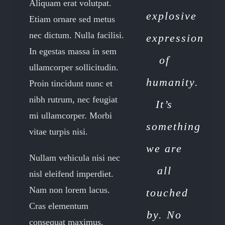
Aliquam erat volutpat.
explosive
Etiam ornare sed metus
nec dictum. Nulla facilisi.
expression
In egestas massa in sem
of
ullamcorper sollicitudin.
humanity.
Proin tincidunt nunc et
nibh rutrum, nec feugiat
It’s
mi ullamcorper. Morbi
something
vitae turpis nisi.
we are
Nullam vehicula nisi nec
all
nisl eleifend imperdiet.
Nam non lorem lacus.
touched
Cras elementum
by. No
consequat maximus.