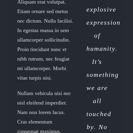
Aliquam erat volutpat.
explosive
Etiam ornare sed metus
nec dictum. Nulla facilisi.
expression
In egestas massa in sem
of
ullamcorper sollicitudin.
humanity.
Proin tincidunt nunc et
nibh rutrum, nec feugiat
It’s
mi ullamcorper. Morbi
something
vitae turpis nisi.
we are
Nullam vehicula nisi nec
all
nisl eleifend imperdiet.
Nam non lorem lacus.
touched
Cras elementum
by. No
consequat maximus.