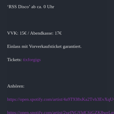
‘RSS Disco’ ab ca. 0 Uhr
VVK: 15€ / Abendkasse: 17€
Einlass mit Vorverkaufsticket garantiert.
Tickets:
tixforgigs
Anhören:
https://open.spotify.com/artist/4a9T938xKa2Tvh3EvXq
https://open.spotify.com/artist/2sgfNG93dC6iGZK8weL